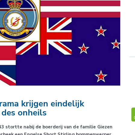
rama krijgen eindelijk
 des onheils
stortte nabij de boerderij van de familie Giezen
erbeek een Engelse Short Stirling bommenwerper