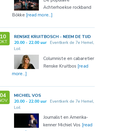
Achterhoekse rockband
Bökke
[read more...]
10
RENSKE KRUITBOSCH - NEEM DE TIJD
OKT
20.00 - 22.00 uur
Eventkerk de 7e Hemel,
Loil
Columniste en cabaretier
Renske Kruitbos
[read
more...]
04
MICHIEL VOS
NOV
20.00 - 22.00 uur
Eventkerk de 7e Hemel,
Loil
Journalist en Amerika-
kenner Michiel Vos
[read