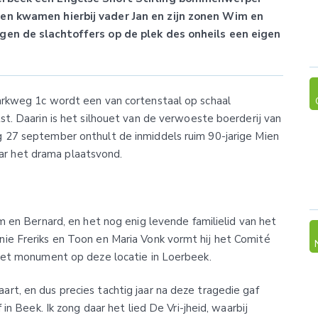
en kwamen hierbij vader Jan en zijn zonen Wim en
jgen de slachtoffers op de plek des onheils een eigen
arkweg 1c wordt een van cortenstaal op schaal
st. Daarin is het silhouet van de verwoeste boerderij van
 27 september onthult de inmiddels ruim 90-jarige Mien
r het drama plaatsvond.
im en Bernard, en het nog enig levende familielid van het
ie Freriks en Toon en Maria Vonk vormt hij het Comité
 het monument op deze locatie in Loerbeek.
t, en dus precies tachtig jaar na deze tragedie gaf
in Beek. Ik zong daar het lied De Vri-jheid, waarbij