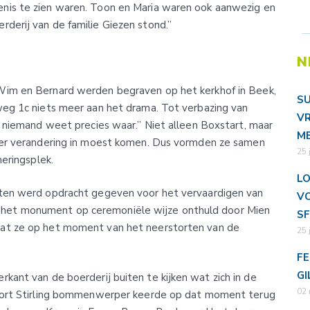
enis te zien waren. Toon en Maria waren ook aanwezig en
rderij van de familie Giezen stond.”
N
Wim en Bernard werden begraven op het kerkhof in Beek,
SU
weg 1c niets meer aan het drama. Tot verbazing van
VR
na niemand weet precies waar.” Niet alleen Boxstart, maar
ME
hier verandering in moest komen. Dus vormden ze samen
25 
neringsplek.
LO
tten werd opdracht gegeven voor het vervaardigen van
VO
het monument op ceremoniële wijze onthuld door Mien
SF
mdat ze op het moment van het neerstorten van de
25 
FE
GI
kant van de boerderij buiten te kijken wat zich in de
02 
Short Stirling bommenwerper keerde op dat moment terug