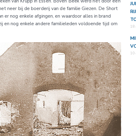
eken van Krupp in Essen. Boven Beek werd het door een
JU
et neer bij de boerderij van de familie Giezen. De Short
RI
n er nog enkele afgingen, en waardoor alles in brand
T
zij en nog enkele andere familieleden voldoende tijd om
18 
MI
VO
10 