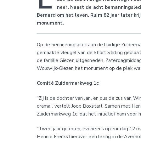
neer. Naast de acht bemanningsled
Bernard om het leven. Ruim 82 jaar later kri
monument.
Op de herinneringsplek aan de huidige Zuiderm
gemaakte vleugel van de Short Stirling geplaat
de familie Giezen uitgesneden. Zaterdagmiddag
Wolswijk-Giezen het monument op de plek waa
Comité Zuidermarkweg 1c
“Zij is de dochter van Jan, en dus de zus van W
drama”, vertelt Joop Boxstart. Samen met Henn
Zuidermarkweg 1c, dat het initiatief nam voor
“Twee jaar geleden, eveneens op zondag 12 maar
Hennie Freriks hierover een lezing in de Averhof 