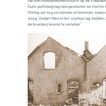
van een bombardementsvlucht op de staalfabri
Duits jachtvliegtuig neergeschoten en stortte h
Stirling zat nog vol benzine en bommen, waarva
vloog. Omdat Mien in het voorhuis lag, hadden 
de boerderij levend te verlaten.”