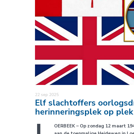
22 sep 2025
Elf slachtoffers oorlogsd
herinneringsplek op plek
L
OERBEEK – Op zondag 12 maart 1943 
aan de toenmalige Heideweg in Lo