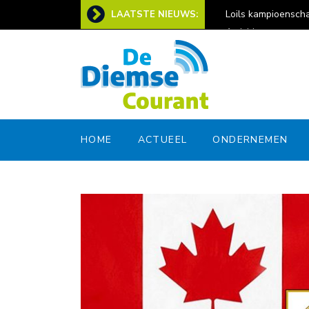
ers: ‘Zondag helpen er zo’n 160 mensen mee’
Loils kampioenschap b
LAATSTE NIEUWS:
Amicitia
HOME
ACTUEEL
ONDERNEMEN