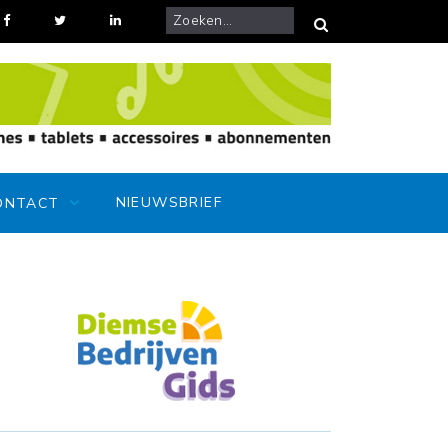
ijke kermiskoopzondag bij Gilsing Herenmode
NIEUWSBRIEF
ONTACT