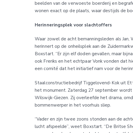
beelden van de verwoeste boerderij en begraf
wonen exact op de plaats, waar destijds de boe
Herinneringsplek voor slachtoffers
Waar zowel de acht bemanningsleden als Jan, 
herinnert op de onheilsplek aan de Zuidermark
Boxstart. “Er zijn elf doden gevallen, maar bij
ook Freriks en het echtpaar Vonk vonden dat 
een comité dat het initiatief nam voor de herin
Staalconstructiebedrijf Tiggelovend-Kok uit E
het monument. Zaterdag 27 september wordt 
Wilswijk-Giezen. Zij overleefde het drama, o
bommenwerper in het voorhuis sliep.
“Vader en zijn twee zoons stonden aan de achter
lucht afspeelde”, weet Boxstart. “De Britse 