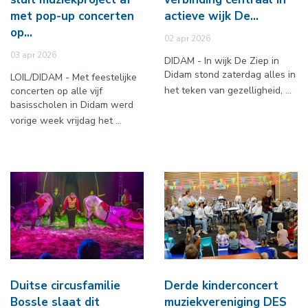
met pop-up concerten
actieve wijk De…
op…
02 apr 2026
03 apr 2026
DIDAM - In wijk De Ziep in
Didam stond zaterdag alles in
LOIL/DIDAM - Met feestelijke
het teken van gezelligheid,
...
concerten op alle vijf
basisscholen in Didam werd
vorige week vrijdag het
...
Duitse circusfamilie
Derde kinderconcert
Bossle slaat dit
muziekvereniging DES