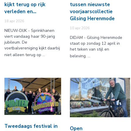
kijkt terug op rijk
tussen nieuwste
verleden en…
voorjaarscollectie
Gilsing Herenmode
18 apr 2026
10 apr 2026
NIEUW-DIJK - Sprinkhanen
viert vandaag haar 90-jarig
DIDAM - Gilsing Herenmode
jubileum. De
staat op zondag 12 april in
voetbalvereniging kijkt daarbij
het teken van stijl en
niet alleen terug op
...
beleving.
...
Tweedaags festival in
Open