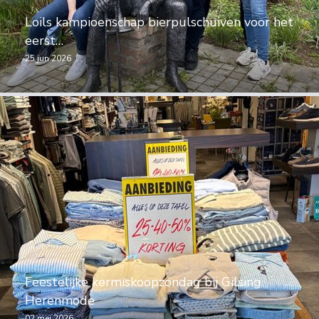
Loils kampioenschap bierpulschuiven voor het
eerst…
25 jun 2026
Feestelijke kermiskoopzondag bij Gilsing
Herenmode
02 mei 2026