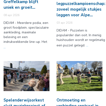
Greffelkamp blijft
legpuzzelkampioenschap:
uniek en groeit…
zoveel mogelijk stukjes
leggen voor Alpe…
08 apr 2026
DIDAM - Meerdere podia, een
03 apr 2026
groot foodplein, spectaculaire
DIDAM - Puzzelen is
aankleding, maximale
populairder dan ooit. In menig
beleving en een
huishouden wordt er regelmatig
indrukwekkende line-up. Het
een puzzel gelegd.
...
...
Spelenderwijsorkest
Ontmoeting en
sluit muziekproject af
verbinding centraal in