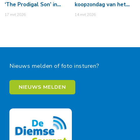
‘The Prodigal Son’ in…
koopzondag van het…
17 mrt 2026
14 mrt 2026
Nieuws melden of foto insturen?
NIEUWS MELDEN