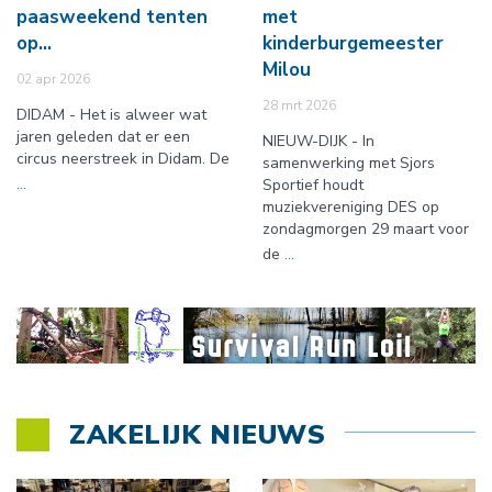
paasweekend tenten
met
op…
kinderburgemeester
Milou
02 apr 2026
28 mrt 2026
DIDAM - Het is alweer wat
jaren geleden dat er een
NIEUW-DIJK - In
circus neerstreek in Didam. De
samenwerking met Sjors
...
Sportief houdt
muziekvereniging DES op
zondagmorgen 29 maart voor
de
...
ZAKELIJK NIEUWS