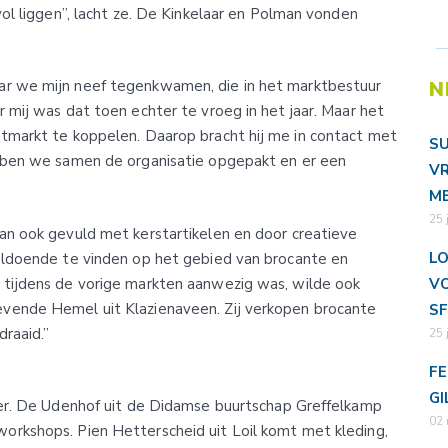
ol liggen”, lacht ze. De Kinkelaar en Polman vonden
N
ar we mijn neef tegenkwamen, die in het marktbestuur
r mij was dat toen echter te vroeg in het jaar. Maar het
tmarkt te koppelen. Daarop bracht hij me in contact met
SU
ebben we samen de organisatie opgepakt en er een
VR
ME
25 
an ook gevuld met kerstartikelen en door creatieve
LO
oldoende te vinden op het gebied van brocante en
VO
 tijdens de vorige markten aanwezig was, wilde ook
vende Hemel uit Klazienaveen. Zij verkopen brocante
SF
raaid.”
25 
FE
GI
ter. De Udenhof uit de Didamse buurtschap Greffelkamp
02 
orkshops. Pien Hetterscheid uit Loil komt met kleding,