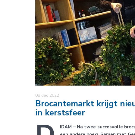
08 dec 2022
Brocantemarkt krijgt nie
in kerstsfeer
D
IDAM – Na twee succesvolle broc
een andere boeg. Samen met Ger