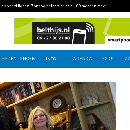
ierpulschuiven voor het eerst onderdeel van Sfeermarkt
Feestel
VERENIGINGEN
AGENDA
GIDS
INFO
C