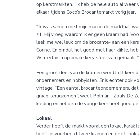
op kerstmarkten. “Ik heb de hele auto al weer v
elkaar tijdens Coco’s Brocantemarkt vorig jaar.
“Ik was samen met mijn man in de markthal, wa
zit. Hij vroeg waarom ik er geen kraam had. Voo
leek me wel leuk om de brocante- aan een kers
Corine. En omdat het goed met haar klikte, h
Winterfair in optimale kerstsfeer van gemaakt.”
Een groot deel van de kramen wordt dit keer d
ondernemers en hobbyisten. Er is echter ook v
vintage. “Een aantal brocanteondernemers, dat
graag terugkomen”, weet Polman. “Zoals De Ze
kleding en hebben de vorige keer heel goed ged
Lokaal
Verder heeft de markt vooral een lokaal karak
heeft bijvoorbeeld twee kramen en geeft ook w