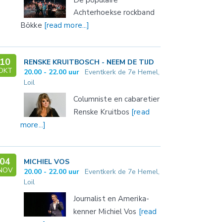
Achterhoekse rockband
Bökke
[read more...]
10
RENSKE KRUITBOSCH - NEEM DE TIJD
OKT
20.00 - 22.00 uur
Eventkerk de 7e Hemel,
Loil
Columniste en cabaretier
Renske Kruitbos
[read
more...]
04
MICHIEL VOS
NOV
20.00 - 22.00 uur
Eventkerk de 7e Hemel,
Loil
Journalist en Amerika-
kenner Michiel Vos
[read