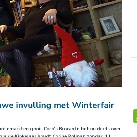
uwe invulling met Winterfair
antemarkten gooit Coco’s Brocante het nu deels over
da de Kinkelaar houdt Corine Polman zondag 11