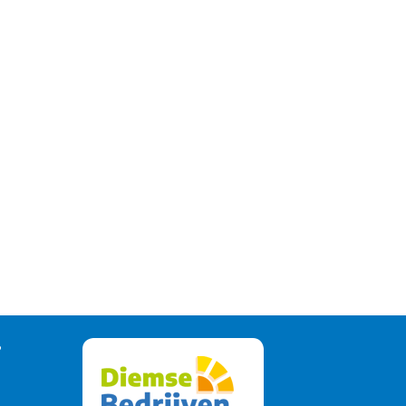
I-WIJNPROEVERIJ TUSSEN
TWEEDAAGS FESTIVAL IN
UWSTE VOORJAARSCOLLECTIE
GREFFELKAMP BLIJFT…
08 apr 2026
SING…
pr 2026
?