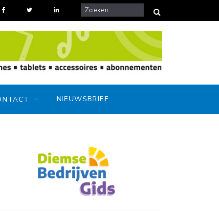
ijke kermiskoopzondag bij Gilsing Herenmode
NIEUWSBRIEF
ONTACT