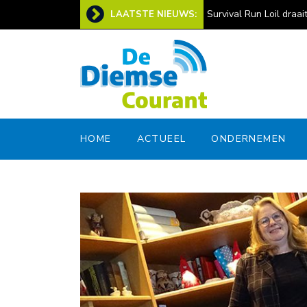
ers: ‘Zondag helpen er zo’n 160 mensen mee’
Loils kampioenschap b
LAATSTE NIEUWS:
Amicitia
HOME
ACTUEEL
ONDERNEMEN