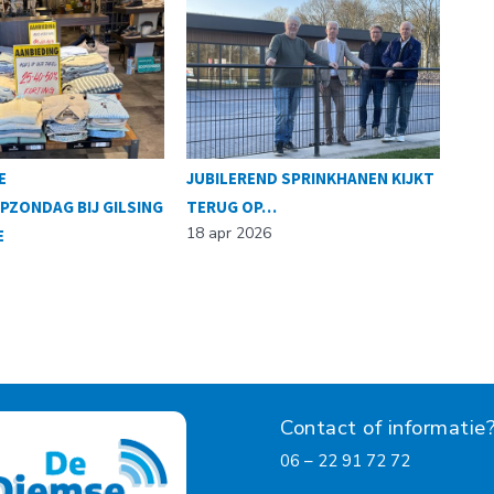
E
JUBILEREND SPRINKHANEN KIJKT
MIN
PZONDAG BIJ GILSING
TERUG OP…
NIE
18 apr 2026
E
GIL
10 a
Contact of informatie
06 – 22 91 72 72