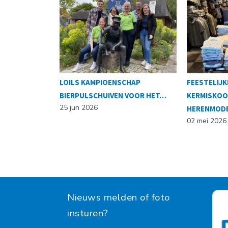
 DRAAIT OP…
LOILS KAMPIOENSCHAP
FEESTELIJK
BIERPULSCHUIVEN VOOR HET…
KERMISKOO
25 jun 2026
HERENMOD
02 mei 2026
Nieuws melden of foto
insturen?